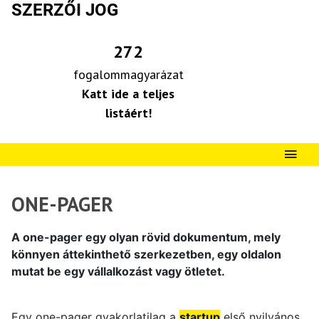
SZERZŐI JOG
272
fogalommagyarázat
Katt ide a teljes
listáért!
ONE-PAGER
A one-pager egy olyan rövid dokumentum, mely
könnyen áttekinthető szerkezetben, egy oldalon
mutat be egy vállalkozást vagy ötletet.
Egy one-pager gyakorlatilag a
startup
első nyilvános