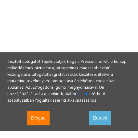
Tisztelt Látogató! Tájékoztatjuk, hogy a Pressonline Kft. a honlap
működésének biztosítása, látogatóinak magasabb szintű
kiszolgálása, látogatottsági statisztikák készítése, illetve a
marketing tevékenység támogatása érdekében cookie-kat
alkalmaz. Az „Elfogadom” gomb megnyomásával Ön
hozzájárulását adja a cookie-k, alábbi
linken
elérhető
szabályzatban foglaltak szerinti alkalmazásához.
Elfogad
Elutasít