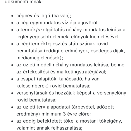
dokumentumnak:
cégnév és logó (ha van);
a cég egymondatos víziója a jövőről;
a termék/szolgáltatás néhány mondatos leírása a
leglényegesebb elemek, előnyök kiemelésével;
a cég/termékfejlesztés státuszának rövid
bemutatása (eddigi eredmények, esetleges díjak,
médiamegjelenések);
az üzleti modell néhány mondatos leírása, benne
az értékesítési és marketingstratégiával;
a csapat (alapítók, tanácsadó, ha van,
kulcsemberek) rövid bemutatása;
versenytársak és hozzájuk képest a versenyelőny
rövid bemutatása;
az üzleti terv alapadatai (árbevétel, adózott
eredmény) minimum 3 évre előre;
az eddig befektetett tőke, a mostani tőkeigény,
valamint annak felhasználása;