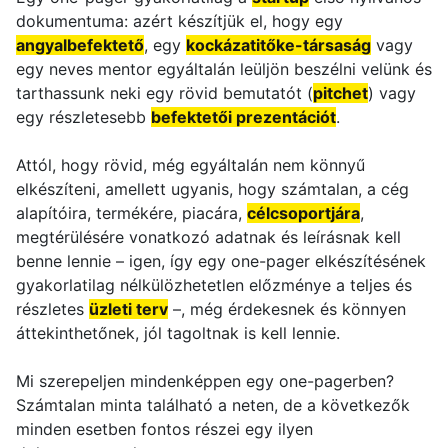
dokumentuma: azért készítjük el, hogy egy
angyalbefektető
, egy
kockázatitőke-társaság
vagy
egy neves mentor egyáltalán leüljön beszélni velünk és
tarthassunk neki egy rövid bemutatót (
pitchet
) vagy
egy részletesebb
befektetői prezentációt
.
Attól, hogy rövid, még egyáltalán nem könnyű
elkészíteni, amellett ugyanis, hogy számtalan, a cég
alapítóira, termékére, piacára,
célcsoportjára
,
megtérülésére vonatkozó adatnak és leírásnak kell
benne lennie – igen, így egy one-pager elkészítésének
gyakorlatilag nélkülözhetetlen előzménye a teljes és
részletes
üzleti terv
–, még érdekesnek és könnyen
áttekinthetőnek, jól tagoltnak is kell lennie.
Mi szerepeljen mindenképpen egy one-pagerben?
Számtalan minta található a neten, de a következők
minden esetben fontos részei egy ilyen