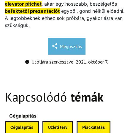
elevator pitchet
, akár egy hosszabb, beszélgetős
befektetői prezentációt
egyből, gond nélkül előadni.
A legtöbbeknek ehhez sok próbára, gyakorlásra van
szükségük.
Megosztás
Utoljára szerkesztve: 2021. október 7.
Kapcsolódó
témák
Cégalapítás
Cégalapítás
Üzleti terv
Piackutatás