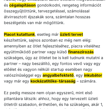
és
cégalapításon
gondolkodni, rengeteg információt
összegyűjtöttünk, tervezgetéssel, számolással
átvirrasztott éjszakák sora, számtalan hosszas
beszélgetés van már mögöttünk.
Piacot kutattunk
, esetleg már
üzleti tervet
készítettünk, sajnos azonban ez még nem elég:
amennyiben az ötlet fejlesztéséhez, piacra viteléhez
együttműködő partner vagy külső
finanszírozás
szükséges, úgy az ötletet be is kell tudnunk mutatni a
partner – nagy beszállító, egy fontos vevő vagy egy
előélet és vagyon nélküli startup esetében nagy
valószínűséggel egy
angyalbefektető
, egy
inkubátor
vagy már egy
kockázatitőke-társaság
– számára.
Ez pedig messze nem olyan egyszerű, mint első
pillantásra látszik: ahhoz, hogy egy tervezett üzleti
ötletről szabadon, érthetően, és ha szükséges, akár 1,