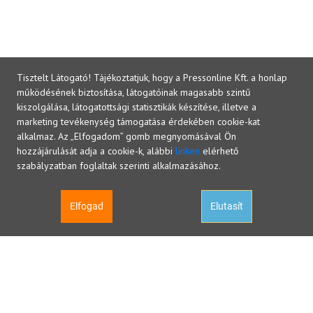
Tisztelt Látogató! Tájékoztatjuk, hogy a Pressonline Kft. a honlap
működésének biztosítása, látogatóinak magasabb szintű
kiszolgálása, látogatottsági statisztikák készítése, illetve a
marketing tevékenység támogatása érdekében cookie-kat
alkalmaz. Az „Elfogadom” gomb megnyomásával Ön
hozzájárulását adja a cookie-k, alábbi
linken
elérhető
szabályzatban foglaltak szerinti alkalmazásához.
Elfogad
Elutasít