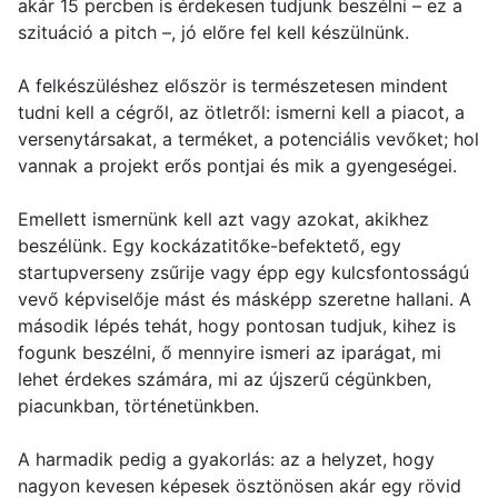
akár 15 percben is érdekesen tudjunk beszélni – ez a
szituáció a pitch –, jó előre fel kell készülnünk.
A felkészüléshez először is természetesen mindent
tudni kell a cégről, az ötletről: ismerni kell a piacot, a
versenytársakat, a terméket, a potenciális vevőket; hol
vannak a projekt erős pontjai és mik a gyengeségei.
Emellett ismernünk kell azt vagy azokat, akikhez
beszélünk. Egy kockázatitőke-befektető, egy
startupverseny zsűrije vagy épp egy kulcsfontosságú
vevő képviselője mást és másképp szeretne hallani. A
második lépés tehát, hogy pontosan tudjuk, kihez is
fogunk beszélni, ő mennyire ismeri az iparágat, mi
lehet érdekes számára, mi az újszerű cégünkben,
piacunkban, történetünkben.
A harmadik pedig a gyakorlás: az a helyzet, hogy
nagyon kevesen képesek ösztönösen akár egy rövid