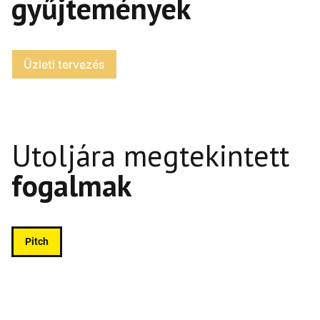
gyűjtemények
Üzleti tervezés
Utoljára megtekintett
fogalmak
Pitch