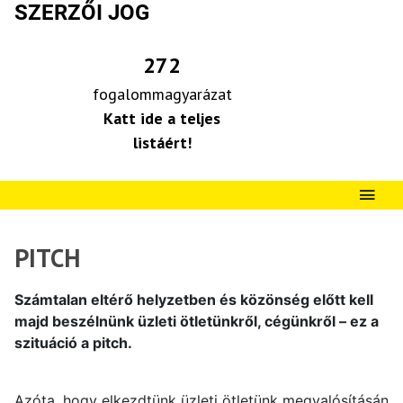
SZERZŐI JOG
272
fogalommagyarázat
Katt ide a teljes
listáért!
PITCH
Számtalan eltérő helyzetben és közönség előtt kell
majd beszélnünk üzleti ötletünkről, cégünkről – ez a
szituáció a pitch.
Azóta, hogy elkezdtünk üzleti ötletünk megvalósításán