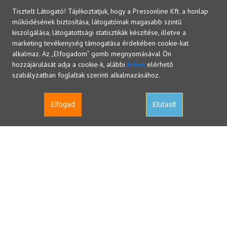
Tisztelt Látogató! Tájékoztatjuk, hogy a Pressonline Kft. a honlap
működésének biztosítása, látogatóinak magasabb szintű
kiszolgálása, látogatottsági statisztikák készítése, illetve a
marketing tevékenység támogatása érdekében cookie-kat
alkalmaz. Az „Elfogadom” gomb megnyomásával Ön
hozzájárulását adja a cookie-k, alábbi
linken
elérhető
szabályzatban foglaltak szerinti alkalmazásához.
Elfogad
Elutasít