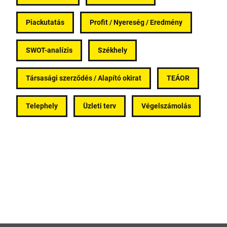
Piackutatás
Profit / Nyereség / Eredmény
SWOT-analízis
Székhely
Társasági szerződés / Alapító okirat
TEÁOR
Telephely
Üzleti terv
Végelszámolás