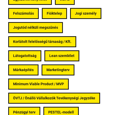
Felszámolás
Fióktelep
Jogi személy
Jogutód nélküli megszűnés
Korlátolt felelősségű társaság / Kft.
Látogatottság
Lean szemlélet
Márkaépítés
Marketingterv
Minimum Viable Product / MVP
ÖVTJ / Önálló Vállalkozók Tevékenységi Jegyzéke
Pénzügyi terv
PESTEL-modell