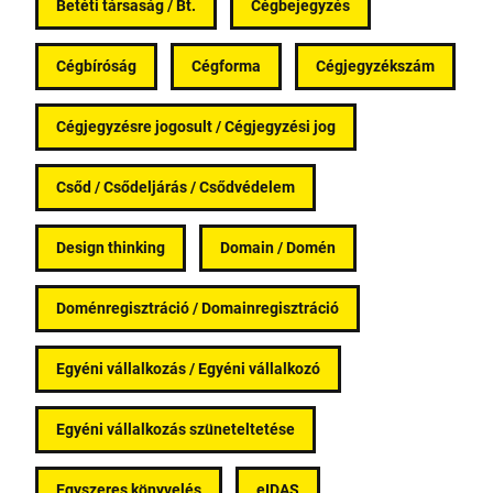
Betéti társaság / Bt.
Cégbejegyzés
Cégbíróság
Cégforma
Cégjegyzékszám
Cégjegyzésre jogosult / Cégjegyzési jog
Csőd / Csődeljárás / Csődvédelem
Design thinking
Domain / Domén
Doménregisztráció / Domainregisztráció
Egyéni vállalkozás / Egyéni vállalkozó
Egyéni vállalkozás szüneteltetése
Egyszeres könyvelés
eIDAS