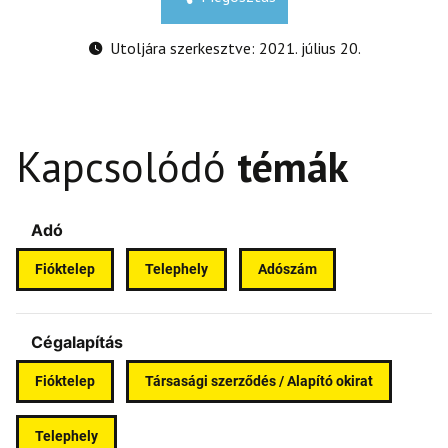
Utoljára szerkesztve: 2021. július 20.
Kapcsolódó
témák
Adó
Fióktelep
Telephely
Adószám
Cégalapítás
Fióktelep
Társasági szerződés / Alapító okirat
Telephely