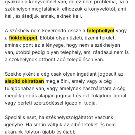
gyakran a könyvelőnél van, de ez nem probléma, ha a
székhelyen megtalálnak, elhozzuk a könyvelőtől, ami
kell, és átadjuk annak, akinek kell.
A székhely nem keverendő össze a
telephellyel
vagy
a
fiókteleppel
. Előbbi olyan üzleti, üzemi terület,
aminek pont az a lényege, hogy nem a székhelyen
van, utóbbi pedig olyan telephely, ami ráadásul nem is
a székhelynek otthont adó településen van.
Székhelyként a cég csak olyan ingatlant jogosult az
alapító okiratban
megjelölni, amely vagy a cég
tulajdonában van, vagy amelynek használatára a cég
megállapodás alapján jogosult és ezt tulajdoni lappal
vagy bérleti szerződéssel igazolni tudja.
Speciális eset, ha székhelyszolgáltatót veszünk
igénybe. Ha sűrűn váltjuk az albérleteket és nem
akarunk folyton újabb és újabb