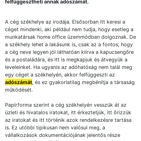
felfüggesztheti annak adószámát.
A cég székhelye az irodája. Elsősorban itt keresi a
céget mindenki, aki például nem tudja, hogy esetleg a
munkatársak home office üzemmódban dolgoznak. De
a székhely lehet a lakásunk is, csak az a fontos, hogy
a cég neve legyen jól láthatóan kiírva a kapucsengőre
és a postaládára, és itt is megkapjuk és átvegyük a
leveleinket. Ha ugyanis az adóhatóság nem talál meg
egy céget a székhelyén, akkor felfüggeszti az
adószámát
, és ez gyakorlatilag megbénítja a társaság
működését.
Papírforma szerint a cég székhelyén vesszük át az
üzleti és hivatalos iratokat, itt érkeztetjük, itt őrizzük
az iratokat és itt történik azok rendelkezésre tartása
is. Ez utóbbi tipikusan nem valósul meg, a
vállalkozások dokumentációjának jelentős része