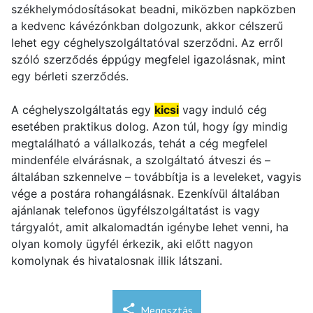
székhelymódosításokat beadni, miközben napközben
a kedvenc kávézónkban dolgozunk, akkor célszerű
lehet egy céghelyszolgáltatóval szerződni. Az erről
szóló szerződés éppúgy megfelel igazolásnak, mint
egy bérleti szerződés.
A céghelyszolgáltatás egy
kicsi
vagy induló cég
esetében praktikus dolog. Azon túl, hogy így mindig
megtalálható a vállalkozás, tehát a cég megfelel
mindenféle elvárásnak, a szolgáltató átveszi és –
általában szkennelve – továbbítja is a leveleket, vagyis
vége a postára rohangálásnak. Ezenkívül általában
ajánlanak telefonos ügyfélszolgáltatást is vagy
tárgyalót, amit alkalomadtán igénybe lehet venni, ha
olyan komoly ügyfél érkezik, aki előtt nagyon
komolynak és hivatalosnak illik látszani.
Megosztás