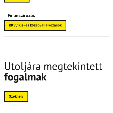
Finanszírozás
KKV / Kis- és középvállalkozások
Utoljára megtekintett
fogalmak
Székhely