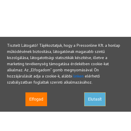
Tisztelt Látogató! Tájékoztatjuk, hogy a Pressonline Kft. a honlap
működésének biztosítása, látogatóinak magasabb szintű
kiszolgálása, látogatottsági statisztikák készítése, illetve a
marketing tevékenység támogatása érdekében cookie-kat
alkalmaz. Az „Elfogadom” gomb megnyomásával Ön
hozzájárulását adja a cookie-k, alábbi
linken
elérhető
szabályzatban foglaltak szerinti alkalmazásához.
Elfogad
Elutasít